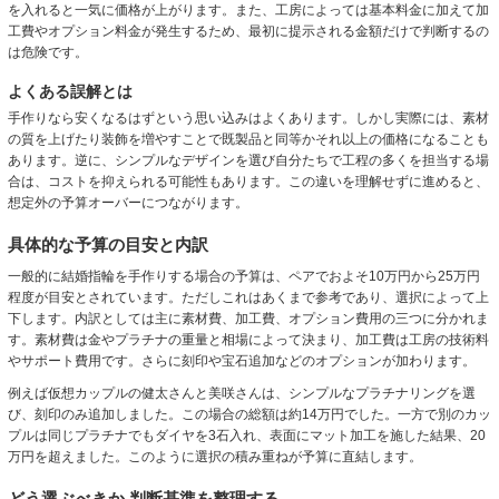
を入れると一気に価格が上がります。また、工房によっては基本料金に加えて加
工費やオプション料金が発生するため、最初に提示される金額だけで判断するの
は危険です。
よくある誤解とは
手作りなら安くなるはずという思い込みはよくあります。しかし実際には、素材
の質を上げたり装飾を増やすことで既製品と同等かそれ以上の価格になることも
あります。逆に、シンプルなデザインを選び自分たちで工程の多くを担当する場
合は、コストを抑えられる可能性もあります。この違いを理解せずに進めると、
想定外の予算オーバーにつながります。
具体的な予算の目安と内訳
一般的に結婚指輪を手作りする場合の予算は、ペアでおよそ10万円から25万円
程度が目安とされています。ただしこれはあくまで参考であり、選択によって上
下します。内訳としては主に素材費、加工費、オプション費用の三つに分かれま
す。素材費は金やプラチナの重量と相場によって決まり、加工費は工房の技術料
やサポート費用です。さらに刻印や宝石追加などのオプションが加わります。
例えば仮想カップルの健太さんと美咲さんは、シンプルなプラチナリングを選
び、刻印のみ追加しました。この場合の総額は約14万円でした。一方で別のカッ
プルは同じプラチナでもダイヤを3石入れ、表面にマット加工を施した結果、20
万円を超えました。このように選択の積み重ねが予算に直結します。
どう選ぶべきか 判断基準を整理する