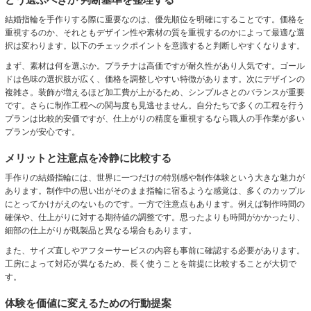
結婚指輪を手作りする際に重要なのは、優先順位を明確にすることです。価格を
重視するのか、それともデザイン性や素材の質を重視するのかによって最適な選
択は変わります。以下のチェックポイントを意識すると判断しやすくなります。
まず、素材は何を選ぶか。プラチナは高価ですが耐久性があり人気です。ゴール
ドは色味の選択肢が広く、価格を調整しやすい特徴があります。次にデザインの
複雑さ。装飾が増えるほど加工費が上がるため、シンプルさとのバランスが重要
です。さらに制作工程への関与度も見逃せません。自分たちで多くの工程を行う
プランは比較的安価ですが、仕上がりの精度を重視するなら職人の手作業が多い
プランが安心です。
メリットと注意点を冷静に比較する
手作りの結婚指輪には、世界に一つだけの特別感や制作体験という大きな魅力が
あります。制作中の思い出がそのまま指輪に宿るような感覚は、多くのカップル
にとってかけがえのないものです。一方で注意点もあります。例えば制作時間の
確保や、仕上がりに対する期待値の調整です。思ったよりも時間がかかったり、
細部の仕上がりが既製品と異なる場合もあります。
また、サイズ直しやアフターサービスの内容も事前に確認する必要があります。
工房によって対応が異なるため、長く使うことを前提に比較することが大切で
す。
体験を価値に変えるための行動提案