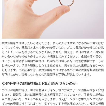
結婚指輪を手作りしたいと考えたとき、多くの人がまず気になるのが予算ではな
いでしょうか。既製品と比べて安いのか高いのか、どこに費用がかかるのかが見
えにくく、不安を感じる方も少なくありません。例えば、休日の午後に工房で向
かい合いながら指輪を作るカップルを想像してみてください。金属を叩く音や、
仕上がりを確認する瞬間の表情は、既製品では得られない特別な体験です。しか
しその一方で、予算を曖昧にしたまま進めると、思った以上の出費になるケース
もあります。この記事では、結婚指輪を手作りする際の予算の現実を具体的に掘
り下げながら、後悔しないための判断基準を丁寧に解説していきます。
なぜ手作りの結婚指輪は予算が読みづらいのか
手作りの結婚指輪は、選ぶ素材やデザイン、制作方法によって価格が大きく変動
します。既製品であれば価格帯がある程度固定されていますが、手作りの場合は
自由度が高い分、コストの幅も広がります。例えばシンプルな甲丸リングであれ
ば比較的安価に抑えられますが、ダイヤモンドを複数埋め込んだり、複雑な模様