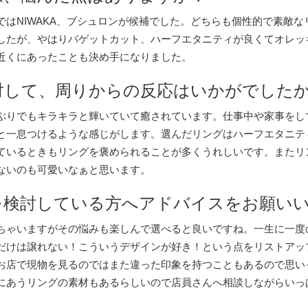
ではNIWAKA、ブシュロンが候補でした。どちらも個性的で素敵
したが、やはりバゲットカット、ハーフエタニティが良くてオレッ
近くにあったことも決め手になりました。
に対して、周りからの反応はいかがでした
ぶりでもキラキラと輝いていて癒されています。仕事中や家事をし
と一息つけるような感じがします。選んだリングはハーフエタニテ
ているときもリングを褒められることが多くうれしいです。またリ
ないのも可愛いなぁと思います。
入を検討している方へアドバイスをお願い
ちゃいますがその悩みも楽しんで選べると良いですね。一生に一度
だけは譲れない！こういうデザインが好き！という点をリストアッ
お店で現物を見るのではまた違った印象を持つこともあるので思い
にあうリングの素材もあるらしいので店員さんへ相談しながらいっ