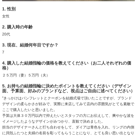
1. 性別
女性
2. 購入時の年齢
20代
3. 現在、結婚何年目ですか？
7
4. 購入した結婚指輪の価格を教えてください（お二人それぞれの価
格）
２５万円（妻）５万円（夫）
5. お持ちの結婚指輪に決めたポイントを教えてください（デザイン
面、予算面、好みのブランドなど、視点はご自由に述べてください）
"きっかけはパンフレットとクーポンを結婚式場で頂いたことですが、ブランド
デザインの柔らかさが好みで、実際に来店してみて店内の雰囲気がとても素敵で
ここで購入したいと思いました。
予算は大体３０万円以内で抑えたいとスタッフの方にお伝えして、爽やかな波を
イメージしたようなデザインがみつかり、直観で決めました。
担当のデザイナーさんと打ち合わせをして、ダイアは青色を入れ、リングの内側
に貝殻ふたつと夫婦の名前を彫ってもらうことになり、とても良い思い出となり