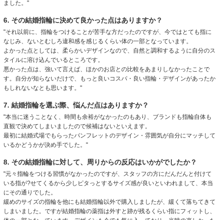
ました。"
6. その結婚指輪に決めて良かった点はありますか？
"それ以前に、指輪をつけることが苦手な方だったのですが、今ではとても指に
なじみ、ないとむしろ違和感を感じるくらい体の一部となっています。
よかった点としては、柔らかいデザインなので、自然と調和するように自分のス
タイルに溶け込んでいるところです。
悪かった点は、強いて言えば、ほかのお店との比較をあまりしなかったことで
す。自分が知らないだけで、もっと良いコスパ・良い指輪・デザインがあったか
もしれないなとも思います。"
7. 結婚指輪を選ぶ際、悩んだ点はありますか？
"本当に迷うことなく、時間も余裕がなかったのもあり、ブランドも指輪自体も
直観で決めてしまいましたので候補はないといえます。
最初に結婚式場でもらったパンフレットのデザイン・雰囲気が自分にマッチして
いるかどうかが決め手でした。"
8. その結婚指輪に対して、周りからの反応はいかがでしたか？
"元々指輪をつける習慣がなかったのですが、スタッフの方にだんだんと付けて
いる指が?せてくるから少しピタっとするサイズ感が良いといわれまして、本当
にその通りでした。
緩めのサイズの指輪を他にも結婚指輪以外で購入しましたが、緩くて落ちてきて
しまいました。ですが結婚指輪の薬指は外すと跡が残るくらい指にフィットし、