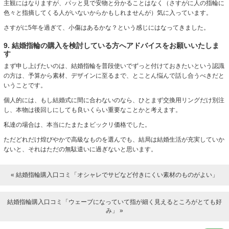
主観にはなりますが、パッと見で安物と分かることはなく（さすがに人の指輪に
色々と指摘してくる人がいないからかもしれませんが）気に入っています。
さすがに5年を過ぎて、小傷はあるかな？という感じにはなってきました。
9. 結婚指輪の購入を検討している方へアドバイスをお願いいたしま
す
まず申し上げたいのは、結婚指輪を普段使いでずっと付けておきたいという認識
の方は、予算から素材、デザインに至るまで、とことん悩んで話し合うべきだと
いうことです。
個人的には、もし結婚式に間に合わないのなら、ひとまず交換用リングだけ別注
し、本物は後回しにしても良いくらい重要なことかと考えます。
私達の場合は、本当にたまたまビックリ価格でした。
ただどれだけ煌びやかで高級なものを選んでも、結局は結婚生活が充実していか
ないと、それはただの無駄遣いに過ぎないと思います。
« 結婚指輪購入口コミ「オシャレでサビなど付きにくい素材のものがよい」
結婚指輪購入口コミ「ウェーブになっていて指が細く見えるところがとても好
み」 »