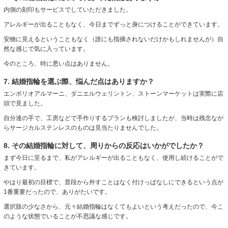
内側の刻印もサービスでしていただきました。
アレルギーが出ることもなく、今日までずっと身につけることができています。
安物に見えるということもなく（誰にも指摘されないだけかもしれませんが）自
然な感じで気に入っています。
今のところ、特に悪い点はありません。
7. 結婚指輪を選ぶ際、悩んだ点はありますか？
エンポリオアルマーニ、ダニエルウェリントン、ストーンマーケットは実際に店
頭で見ました。
自分達の手で、工房などで手作りするプランも検討しましたが、当時は残念なが
らサージカルステンレスのものは見当たりませんでした。
8. その結婚指輪に対して、周りからの反応はいかがでしたか？
まず今日に至るまで、私がアレルギーが出ることもなく、使用し続けることがで
きています。
やはり最初の目標で、普段から外すことはなく付けっぱなしにできるという点が
1番重要だったので、ありがたいです。
選択肢の少なさから、元々結婚指輪はなくてもよいという考えだったので、今こ
のような状態でいることが不思議な感じです。