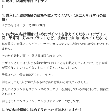
3. 現在、結婚何年目ですか？
7
4. 購入した結婚指輪の価格を教えてください（お二人それぞれの価
格）
ペアのセミオーダーで100000円
5. お持ちの結婚指輪に決めたポイントを教えてください（デザイン
面、予算面、好みのブランドなど、視点はご自由に述べてください）
私が重度の金属アレルギーで、サージカルステンレス製のものしか身に付けられ
ません。
そのため素材の面で、選択肢は限られました。
デザインとしては2人とも常時付けておくことを前提としていたので、あまり幅
が広くないもの（太くないもの）で探すことにしました。
予算はペアで最大100万くらいでした。
例え安くても2人が気に入るものがあれば良いと考えていました。
またハイブランドもステンレスのジュエリーを展開しているのを知って、候補に
入れました。
例えばカルバンクライン、エンポリオアルマーニなどです。
6. その結婚指輪に決めて良かった点はありますか？